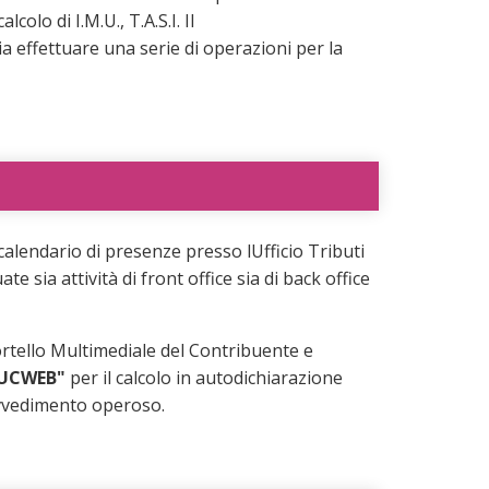
lcolo di I.M.U., T.A.S.I. Il
 effettuare una serie di operazioni per la
 calendario di presenze presso lUfficio Tributi
te sia attività di front office sia di back office
portello Multimediale del Contribuente e
IUCWEB"
per il calcolo in autodichiarazione
avvedimento operoso.