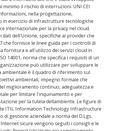
 minimo il rischio di interruzioni. UNI CEI
informazioni, nella progettazione,
in esercizio di infrastrutture tecnologiche
ce internazionale per la privacy nel cloud.
 dati dell'Unione, specifiche ai provider che
 che fornisce le linee guida per i controlli di
 fornitura e all'utilizzo dei servizi cloud in
SO 14001, norma che specifica i requisiti di un
ganizzazione può utilizzare per sviluppare le
a ambientale è il quadro di riferimento sul
 obiettivi ambientali, impegno formale che
del miglioramento continuo, adeguatezza e
tale per limitare l'inquinamento e per
azione per la tutela dellambiente. Le figure di
ate ITIL Information Technology Infrastructure
llo di gestione aziendale a norma del D.Lgs.
 Internet sicure vengono seguiti i consigli e le
curity Project (chiamato più semplicemente