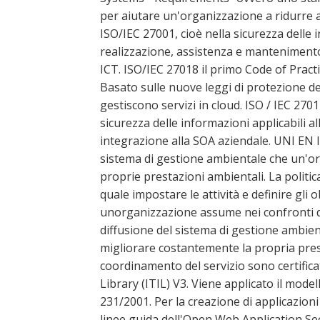
per aiutare un'organizzazione a ridurre al
ISO/IEC 27001, cioè nella sicurezza delle 
realizzazione, assistenza e mantenimento 
ICT. ISO/IEC 27018 il primo Code of Practi
Basato sulle nuove leggi di protezione dei
gestiscono servizi in cloud. ISO / IEC 27017
sicurezza delle informazioni applicabili alla
integrazione alla SOA aziendale. UNI EN I
sistema di gestione ambientale che un'or
proprie prestazioni ambientali. La politic
quale impostare le attività e definire gli
unorganizzazione assume nei confronti 
diffusione del sistema di gestione ambien
migliorare costantemente la propria prest
coordinamento del servizio sono certific
Library (ITIL) V3. Viene applicato il mode
231/2001. Per la creazione di applicazioni
linee guida dell'Open Web Application Se