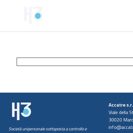
Vai
al
contenuto
Accatre s.r.
Viale della 
30020 Marc
info@accatr
Società unipersonale sottoposta a controllo e