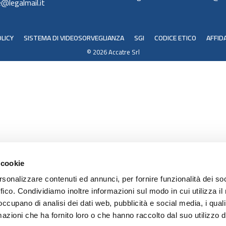
@legalmail.it
LICY
SISTEMA DI VIDEOSORVEGLIANZA
SGI
CODICE ETICO
AFFID
© 2026 Accatre Srl
 cookie
rsonalizzare contenuti ed annunci, per fornire funzionalità dei so
ffico. Condividiamo inoltre informazioni sul modo in cui utilizza il 
 occupano di analisi dei dati web, pubblicità e social media, i qual
azioni che ha fornito loro o che hanno raccolto dal suo utilizzo d