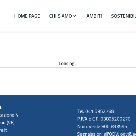
HOME PAGE
CHI SIAMO
AMBITI
SOSTENIBI
Loading...
l.
Tel. 041 5952788
Stazione 4
P.IVA e C.F. 03805200270
on (VE)
Num. verde 800 893595
e.it
Segnalazioni all'ODV: odv@ac